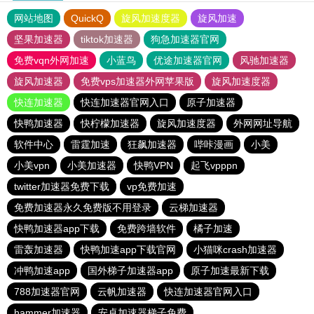
网站地图
QuickQ
旋风加速度器
旋风加速
坚果加速器
tiktok加速器
狗急加速器官网
免费vqn外网加速
小蓝鸟
优途加速器官网
风驰加速器
旋风加速器
免费vps加速器外网苹果版
旋风加速度器
快连加速器
快连加速器官网入口
原子加速器
快鸭加速器
快柠檬加速器
旋风加速度器
外网网址导航
软件中心
雷霆加速
狂飙加速器
哔咔漫画
小美
小美vpn
小美加速器
快鸭VPN
起飞vpppn
twitter加速器免费下载
vp免费加速
免费加速器永久免费版不用登录
云梯加速器
快鸭加速器app下载
免费跨墙软件
橘子加速
雷轰加速器
快鸭加速app下载官网
小猫咪crash加速器
冲鸭加速app
国外梯子加速器app
原子加速最新下载
788加速器官网
云帆加速器
快连加速器官网入口
hammer加速器
安卓加速器梯子免费