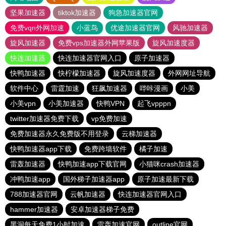
坚果加速器
tiktok加速器
狗急加速器官网
免费vqn外网加速
小蓝鸟
优途加速器官网
风驰加速器
旋风加速器
免费vps加速器外网苹果版
旋风加速度器
快连加速器
快连加速器官网入口
原子加速器
快鸭加速器
快柠檬加速器
旋风加速度器
外网网址导航
软件中心
雷霆加速
狂飙加速器
哔咔漫画
小美
小美vpn
小美加速器
快鸭VPN
起飞vpppn
twitter加速器免费下载
vp免费加速
免费加速器永久免费版不用登录
云梯加速器
快鸭加速器app下载
免费跨墙软件
橘子加速
雷轰加速器
快鸭加速app下载官网
小猫咪crash加速器
冲鸭加速app
国外梯子加速器app
原子加速最新下载
788加速器官网
云帆加速器
快连加速器官网入口
hammer加速器
安卓加速器梯子免费
黑洞每天免费1小时加速
雷轰加速官网
outline官网