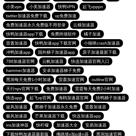
小美vpn
小美加速器
快鸭VPN
起飞vpppn
twitter加速器免费下载
vp免费加速
免费加速器永久免费版不用登录
云梯加速器
快鸭加速器app下载
免费跨墙软件
橘子加速
雷轰加速器
快鸭加速app下载官网
小猫咪crash加速器
冲鸭加速app
国外梯子加速器app
原子加速最新下载
788加速器官网
云帆加速器
快连加速器官网入口
hammer加速器
安卓加速器梯子免费
黑洞每天免费1小时加速
雷轰加速官网
outline官网
天行npv官网下载
免费加速器
雷霆每天免费2小时加速
快连app
起飞vp官网
海鸥加速器官网
快鸭梯子加速器
旋风加速器
爬梯子加速器永久免费
雷轰加速器
极风加速器
芒果加速器下载
快连加速器app
ins加速神器
快柠檬
加速器大全
安易加速器
下载快鸭加速器最新版
佛跳墙v加p速n器
黑洞加速官网