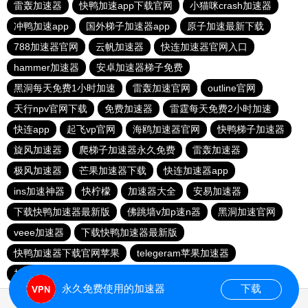
雷轰加速器
快鸭加速app下载官网
小猫咪crash加速器
冲鸭加速app
国外梯子加速器app
原子加速最新下载
788加速器官网
云帆加速器
快连加速器官网入口
hammer加速器
安卓加速器梯子免费
黑洞每天免费1小时加速
雷轰加速官网
outline官网
天行npv官网下载
免费加速器
雷霆每天免费2小时加速
快连app
起飞vp官网
海鸥加速器官网
快鸭梯子加速器
旋风加速器
爬梯子加速器永久免费
雷轰加速器
极风加速器
芒果加速器下载
快连加速器app
ins加速神器
快柠檬
加速器大全
安易加速器
下载快鸭加速器最新版
佛跳墙v加p速n器
黑洞加速官网
veee加速器
下载快鸭加速器最新版
快鸭加速器下载官网苹果
telegeram苹果加速器
加速器旋风
ikuuu下载
永久免费使用的加速器
下载