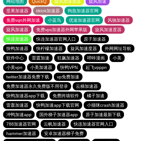
网站地图
QuickQ
旋风加速度器
旋风加速
坚果加速器
tiktok加速器
狗急加速器官网
免费vqn外网加速
小蓝鸟
优途加速器官网
风驰加速器
旋风加速器
免费vps加速器外网苹果版
旋风加速度器
快连加速器
快连加速器官网入口
原子加速器
快鸭加速器
快柠檬加速器
旋风加速度器
外网网址导航
软件中心
雷霆加速
狂飙加速器
哔咔漫画
小美
小美vpn
小美加速器
快鸭VPN
起飞vpppn
twitter加速器免费下载
vp免费加速
免费加速器永久免费版不用登录
云梯加速器
快鸭加速器app下载
免费跨墙软件
橘子加速
雷轰加速器
快鸭加速app下载官网
小猫咪crash加速器
冲鸭加速app
国外梯子加速器app
原子加速最新下载
788加速器官网
云帆加速器
快连加速器官网入口
hammer加速器
安卓加速器梯子免费