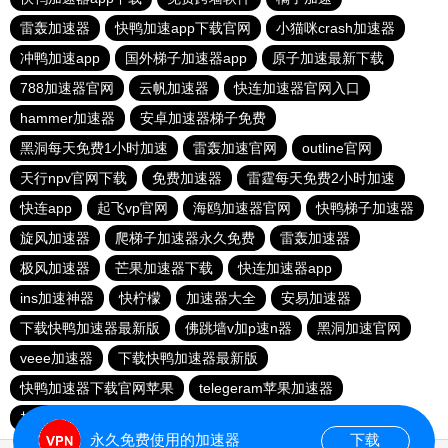
雷轰加速器
快鸭加速app下载官网
小猫咪crash加速器
冲鸭加速app
国外梯子加速器app
原子加速最新下载
788加速器官网
云帆加速器
快连加速器官网入口
hammer加速器
安卓加速器梯子免费
黑洞每天免费1小时加速
雷轰加速官网
outline官网
天行npv官网下载
免费加速器
雷霆每天免费2小时加速
快连app
起飞vp官网
海鸥加速器官网
快鸭梯子加速器
旋风加速器
爬梯子加速器永久免费
雷轰加速器
极风加速器
芒果加速器下载
快连加速器app
ins加速神器
快柠檬
加速器大全
安易加速器
下载快鸭加速器最新版
佛跳墙v加p速n器
黑洞加速官网
veee加速器
下载快鸭加速器最新版
快鸭加速器下载官网苹果
telegeram苹果加速器
加速器旋风
ikuuu下载
永久免费使用的加速器
下载