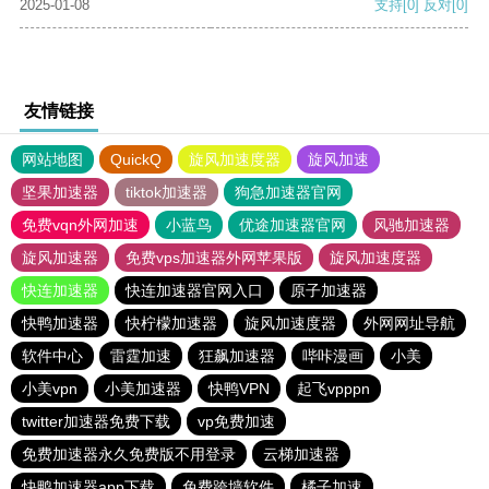
2025-01-08
支持
[0]
反对
[0]
友情链接
网站地图
QuickQ
旋风加速度器
旋风加速
坚果加速器
tiktok加速器
狗急加速器官网
免费vqn外网加速
小蓝鸟
优途加速器官网
风驰加速器
旋风加速器
免费vps加速器外网苹果版
旋风加速度器
快连加速器
快连加速器官网入口
原子加速器
快鸭加速器
快柠檬加速器
旋风加速度器
外网网址导航
软件中心
雷霆加速
狂飙加速器
哔咔漫画
小美
小美vpn
小美加速器
快鸭VPN
起飞vpppn
twitter加速器免费下载
vp免费加速
免费加速器永久免费版不用登录
云梯加速器
快鸭加速器app下载
免费跨墙软件
橘子加速