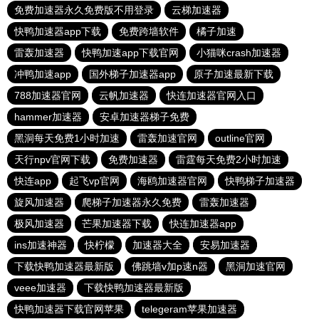
免费加速器永久免费版不用登录
云梯加速器
快鸭加速器app下载
免费跨墙软件
橘子加速
雷轰加速器
快鸭加速app下载官网
小猫咪crash加速器
冲鸭加速app
国外梯子加速器app
原子加速最新下载
788加速器官网
云帆加速器
快连加速器官网入口
hammer加速器
安卓加速器梯子免费
黑洞每天免费1小时加速
雷轰加速官网
outline官网
天行npv官网下载
免费加速器
雷霆每天免费2小时加速
快连app
起飞vp官网
海鸥加速器官网
快鸭梯子加速器
旋风加速器
爬梯子加速器永久免费
雷轰加速器
极风加速器
芒果加速器下载
快连加速器app
ins加速神器
快柠檬
加速器大全
安易加速器
下载快鸭加速器最新版
佛跳墙v加p速n器
黑洞加速官网
veee加速器
下载快鸭加速器最新版
快鸭加速器下载官网苹果
telegeram苹果加速器