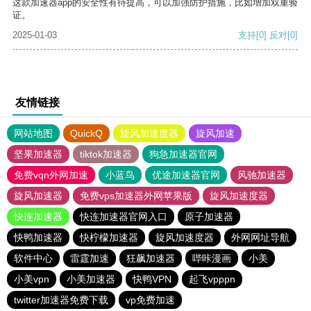
这款加速器app的安全性有待提高，可以加强防护措施，比如增加双重验
证。
2025-01-03
支持
[0]
反对
[0]
友情链接
网站地图
QuickQ
旋风加速度器
旋风加速
坚果加速器
tiktok加速器
狗急加速器官网
免费vqn外网加速
小蓝鸟
优途加速器官网
风驰加速器
旋风加速器
免费vps加速器外网苹果版
旋风加速度器
快连加速器
快连加速器官网入口
原子加速器
快鸭加速器
快柠檬加速器
旋风加速度器
外网网址导航
软件中心
雷霆加速
狂飙加速器
哔咔漫画
小美
小美vpn
小美加速器
快鸭VPN
起飞vpppn
twitter加速器免费下载
vp免费加速